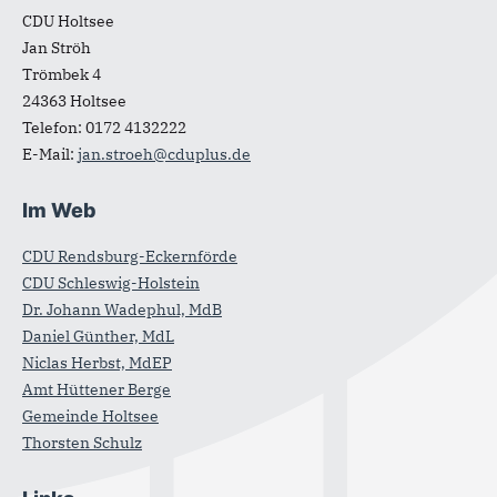
CDU Holtsee
Jan Ströh
Trömbek 4
24363
Holtsee
Telefon:
0172 4132222
E-Mail:
jan.stroeh@cduplus.de
Im Web
CDU Rendsburg-Eckernförde
CDU Schleswig-Holstein
Dr. Johann Wadephul, MdB
Daniel Günther, MdL
Niclas Herbst, MdEP
Amt Hüttener Berge
Gemeinde Holtsee
Thorsten Schulz