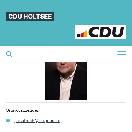
Sie sind hier
»
Jan Ströh
CDU HOLTSEE
Jan
Ströh
Toggl
Ortsvorsitzender
jan.stroeh@cduplus.de